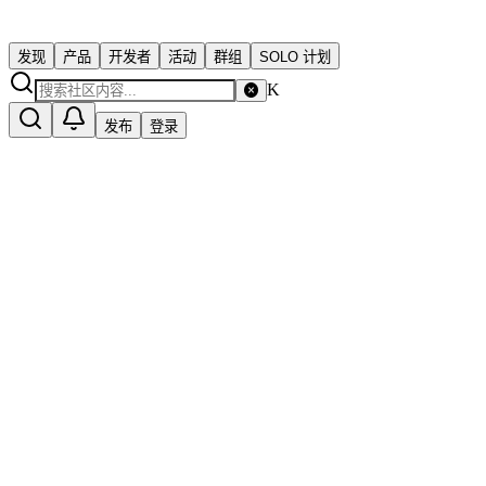
发现
产品
开发者
活动
群组
SOLO 计划
K
发布
登录
综合
心得体会
问题求助
出海
创业日记
分享
案例
寻求合作
推广
外包
招募
反馈
发布你的进展
问题求助
2026年8月7日
做产品的难题集中营
卡住了别一个人死磕。这里聚集的是独立开发者正在遇到的真