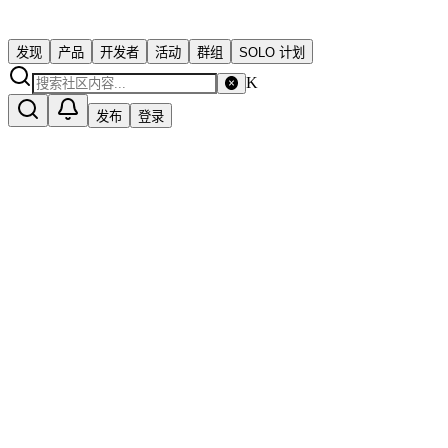
发现
产品
开发者
活动
群组
SOLO 计划
K
发布
登录
综合
心得体会
问题求助
出海
创业日记
分享
案例
寻求合作
推广
外包
招募
反馈
发布你的进展
今天这些独立开发者在行动
2026年8月7日
01
Coding Tools MCP：给AI一套安全且完整的编程工具
02