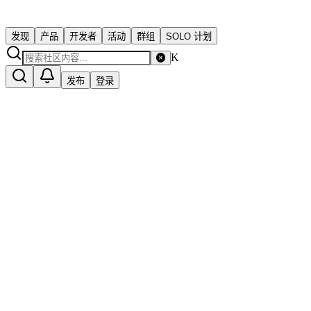
发现
产品
开发者
活动
群组
SOLO 计划
K
发布
登录
加载中…
—
加入
最近活跃:
加载中…
积分
0