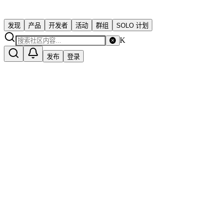
发现
产品
开发者
活动
群组
SOLO 计划
K
发布
登录
Solo 独立开发者社区
support@solo.xin
关于社区
隐私政策
用户协议
商务合作
友情链接
订阅更新
（RSS）
投稿
赞助
© 2023 SOLO · 为独立开发者而生