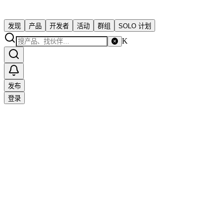
发现
产品
开发者
活动
群组
SOLO 计划
K
发布
登录
Solo 独立开发者社区
support@solo.xin
关于社区
SOLO.cc
隐私政策
用户协议
商务合作
友情链接
订阅更
新（RSS）
投稿
赞助
© 2023 SOLO · 为独立开发者而生