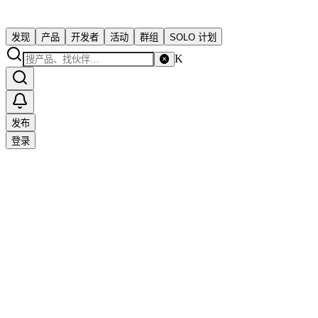
发现
产品
开发者
活动
群组
SOLO 计划
K
发布
登录
Solo 独立开发者社区
support@solo.xin
关于社区
SOLO.cc
隐私政策
用户协议
商务合作
友情链接
订阅更
新（RSS）
投稿
赞助
© 2023 SOLO · 为独立开发者而生