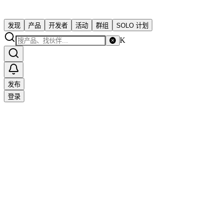
发现
产品
开发者
活动
群组
SOLO 计划
K
发布
登录
Solo 独立开发者社区
support@solo.xin
关于社区
SOLO.cc
隐私政策
用户协议
商务合作
友情链接
订阅更
新（RSS）
投稿
赞助
© 2023 SOLO · 为独立开发者而生