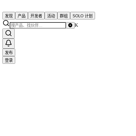
发现
产品
开发者
活动
群组
SOLO 计划
K
发布
登录
Solo 独立开发者社区
support@solo.xin
关于社区
SOLO.cc
隐私政策
用户协议
商务合作
友情链接
订阅更
新（RSS）
投稿
赞助
© 2023 SOLO · 为独立开发者而生