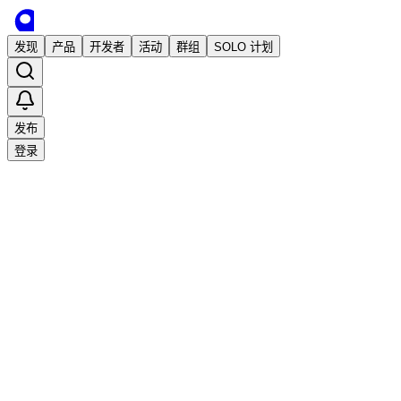
发现
产品
开发者
活动
群组
SOLO 计划
发布
登录
收藏
6
9
分享
举报
·
2023/7/28 09:38发布
·
3,251
次阅读
大庆哥开荒记