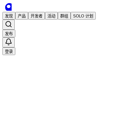
发现
产品
开发者
活动
群组
SOLO 计划
发布
登录
收藏
0
0
分享
举报
·
2026/6/21 09:04发布
·
1,651
次阅读
Soling