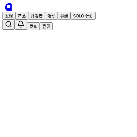
发现
产品
开发者
活动
群组
SOLO 计划
发布
登录
收藏
0
0
分享
举报
·
2026/5/23 14:28发布
·
2,486
次阅读
Soling
产品上线一个月1500+用户，我的思考（
推荐
独立开发
商业增长
付费用户