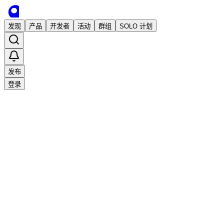
发现
产品
开发者
活动
群组
SOLO 计划
发布
登录
收藏
0
0
分享
举报
·
2026/5/20 07:33发布
·
2,013
次阅读
wolfworker