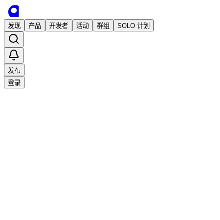
发现
产品
开发者
活动
群组
SOLO 计划
发布
登录
收藏
0
0
分享
举报
·
2026/5/19 03:51发布
·
1,390
次阅读
jinchanchan