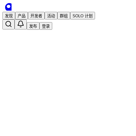
发现
产品
开发者
活动
群组
SOLO 计划
发布
登录
收藏
0
0
分享
举报
·
2026/5/16 07:42发布
·
2,014
次阅读
Immerse
Anthropic 内部数百个 Claude Code Skil
推荐
独立开发
商业增长
付费用户