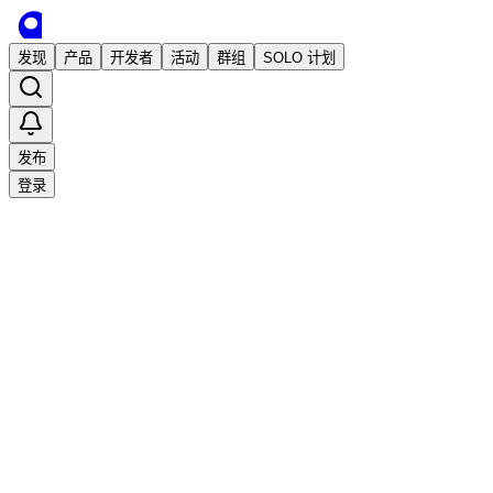
发现
产品
开发者
活动
群组
SOLO 计划
发布
登录
收藏
1
0
分享
举报
·
2026/5/8 07:45发布
·
2,009
次阅读
说不可能