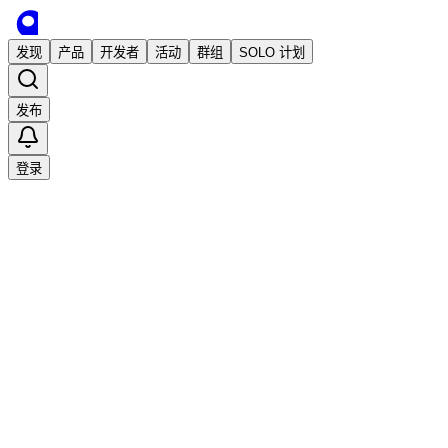
发现
产品
开发者
活动
群组
SOLO 计划
发布
登录
收藏
1
2
分享
举报
·
2026/4/1 08:16发布
·
909
次阅读
jinchanchan