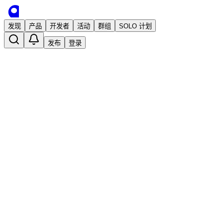
发现
产品
开发者
活动
群组
SOLO 计划
发布
登录
收藏
0
0
分享
举报
·
2025/6/5 02:06发布
·
396
次阅读
jinchanchan
35岁危机！程序员危机的核心原因是年龄
中年危机
裁员
IT