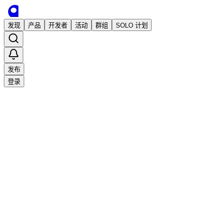
发现
产品
开发者
活动
群组
SOLO 计划
发布
登录
收藏
0
0
分享
举报
·
2025/5/26 07:23发布
·
1,093
次阅读
幂简集成