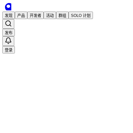
发现
产品
开发者
活动
群组
SOLO 计划
发布
登录
已发布
『京墨』开源免费的古诗词文（名句）、
歇后语、成语、绕口令、节日等的阅读
APP
android
App