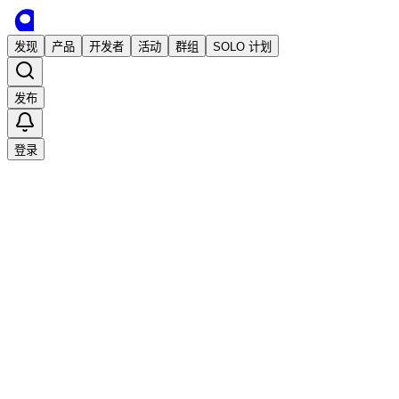
发现
产品
开发者
活动
群组
SOLO 计划
发布
登录
已发布
Photo to Anime: 一个隐私保护的照片转
漫画风格的网站
独立开发