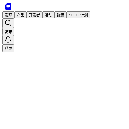
发现
产品
开发者
活动
群组
SOLO 计划
发布
登录
已发布
Flash Switcher 闪记 —— 浏览器超级助
手
书签管理工具
浏览器插件
知识管理