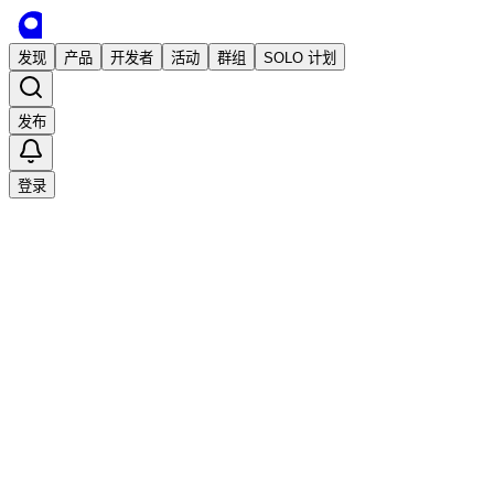
发现
产品
开发者
活动
群组
SOLO 计划
发布
登录
已发布
InfyniDock: 全新 MacOS Dock 替代品
独立开发
InfyniClick