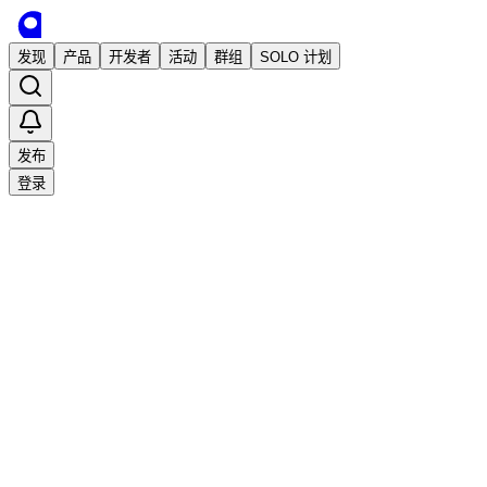
发现
产品
开发者
活动
群组
SOLO 计划
发布
登录
推荐
已发布
息流FlowUs：内置工作流的笔记软件和
笔记软件
文档协同
知识管理
Hank