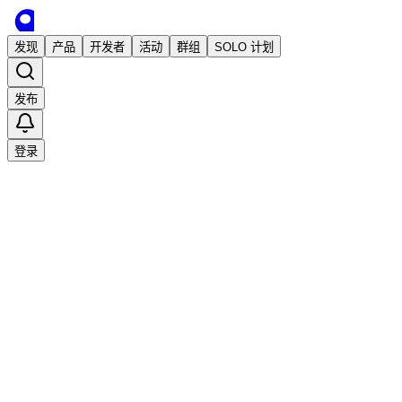
发现
产品
开发者
活动
群组
SOLO 计划
发布
登录
推荐
已发布
探迹外贸版 Futern
AI 销售智能体
外贸拓客
Futern