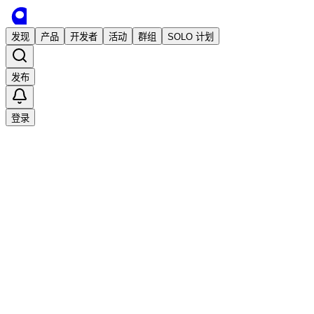
发现
产品
开发者
活动
群组
SOLO 计划
发布
登录
已发布
有哪些适合数学老师的 AI 备课工具？
独立开发
hllinc