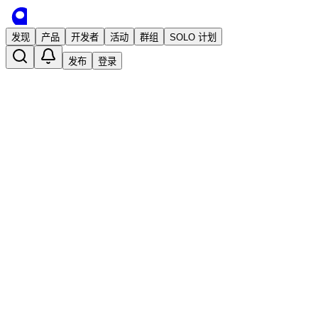
发现
产品
开发者
活动
群组
SOLO 计划
发布
登录
SatPixel - 趣味的卫星图像地理挑战网站
已发布
chengxing
5 个月前 · 发布
关注
独立开发
加入讨论
收藏
举报