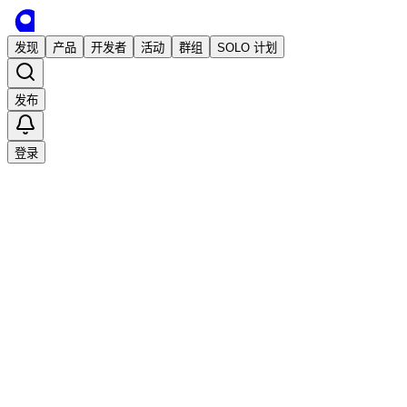
发现
产品
开发者
活动
群组
SOLO 计划
发布
登录
已发布
HZ Chat：打开网页就能聊天的临时群聊
工具
聊天工具
Web应用
在线聊天