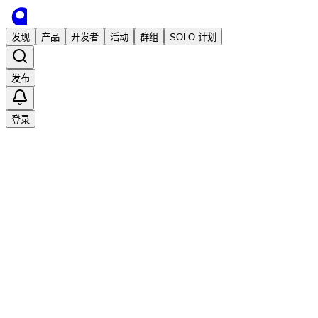
发现
产品
开发者
活动
群组
SOLO 计划
发布
登录
已发布
Tailchat: 构建你自己空间的下一代noIM
应用
市场推广