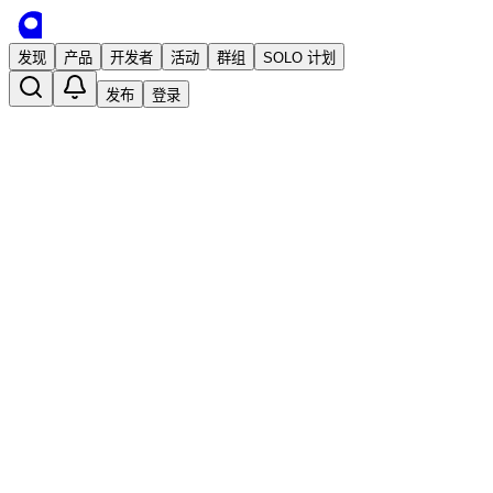
发现
产品
开发者
活动
群组
SOLO 计划
发布
登录
MetaThief – 一个快速获取网址 meta 
已发布
isixe
1 年前 · 发布
关注
独立开发者
开发者工具