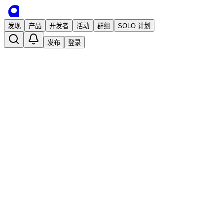
发现
产品
开发者
活动
群组
SOLO 计划
发布
登录
一款主打“高颜值”、“说人话”的开源许可
已发布
森淼
2 年前 · 发布
关注
开源
开源许可证