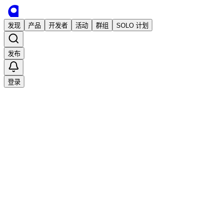
发现
产品
开发者
活动
群组
SOLO 计划
发布
登录
已发布
Breakly - IOS 端的防沉迷定时提醒 App
独立开发
bresai