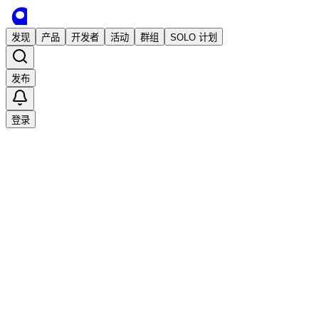
发现
产品
开发者
活动
群组
SOLO 计划
发布
登录
已发布
Flux.1 AI
独立开发者
独立开发
创业
dmts
2 年前 · 发布