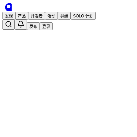
发现
产品
开发者
活动
群组
SOLO 计划
发布
登录
Live Portrait: 让你的肖像动起来
已发布
Lumen2088
2 年前 · 发布
关注
数字人短视频
AI工具