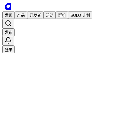
发现
产品
开发者
活动
群组
SOLO 计划
发布
登录
已发布
小报童专栏导航站，为你筛选最优质的小
报童专栏
作品
小报童
独立开发者