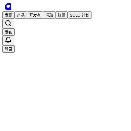
发现
产品
开发者
活动
群组
SOLO 计划
发布
登录
已发布
Viggle AI Video——AI Dance Video
独立开发
诸葛子房