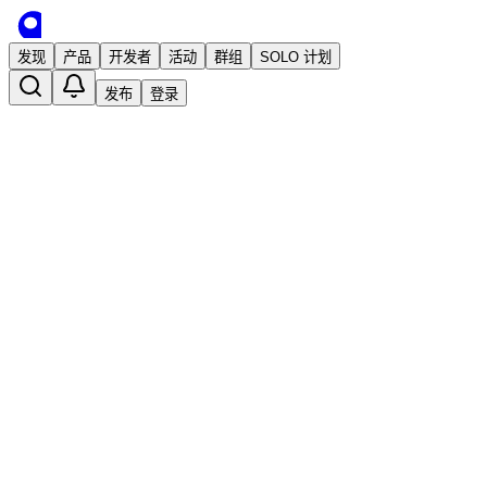
发现
产品
开发者
活动
群组
SOLO 计划
发布
登录
indiehackers - 独立开发者导航站
已发布
javayhu
2 年前 · 发布
关注
独立开发
独立开发者