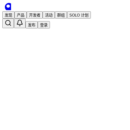
发现
产品
开发者
活动
群组
SOLO 计划
发布
登录
真心话大冒险话题库聊天
已发布
找样机 - 免费共享样机资源
2 年前 · 发布
关注
真心话
真心话大冒险
话题