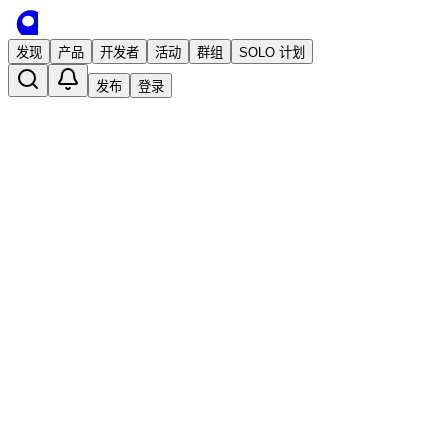
发现
产品
开发者
活动
群组
SOLO 计划
发布
登录
全球顶级酒店折扣协议代码（Hotel
Corporatecodes）
已发布
ziyan
2 年前 · 发布
关注