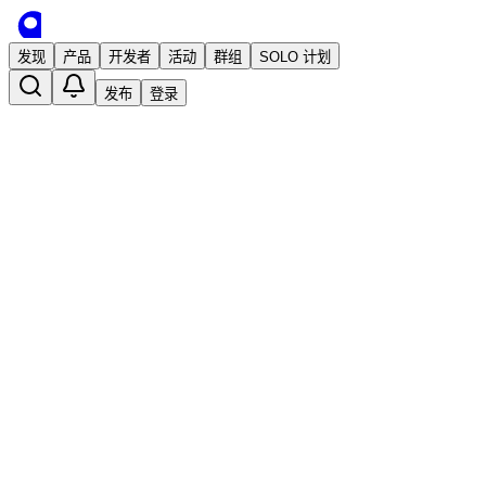
发现
产品
开发者
活动
群组
SOLO 计划
发布
登录
提供一个免费添加水印的小工具
已发布
奥利弗
2 年前 · 发布
关注
独立开发