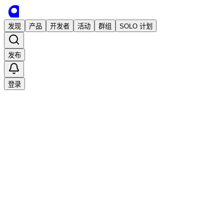
发现
产品
开发者
活动
群组
SOLO 计划
发布
登录
已发布
CoCoClip.AI:是一款一站式AI短视频生成
与剪辑工具，专为YouTube Shorts和
TikTok设计。
AI工具
AI创作
创业