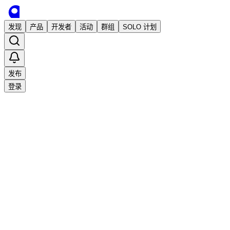
发现
产品
开发者
活动
群组
SOLO 计划
发布
登录
已发布
ChatALL：AI 机器人聚合客户端
独立开发
Aurora