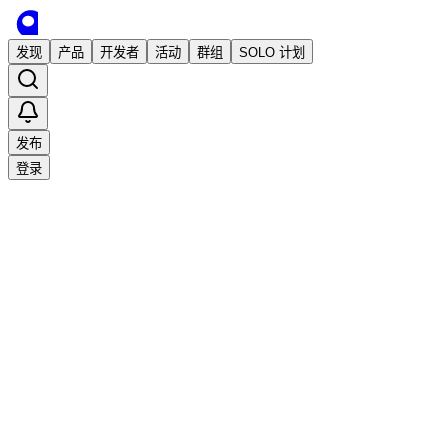
发现
产品
开发者
活动
群组
SOLO 计划
发布
登录
已发布
【自荐】可以免费生成乐高设计图的网站
AI工具
Web开发
免费
Q-Sansan