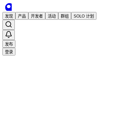
发现
产品
开发者
活动
群组
SOLO 计划
发布
登录
已发布
京东价格保护助手，一个可以帮你赚钱的
工具
独立开发