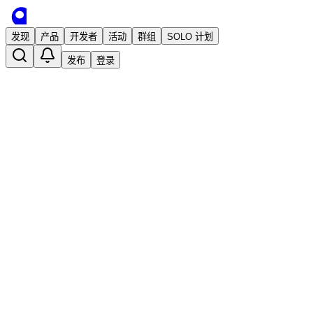
发现
产品
开发者
活动
群组
SOLO 计划
发布
登录
【自荐】【iOS】梦幻工坊 - 免费免魔法的
已发布
iOSFDTeam
2 年前 · 发布
关注
独立开发