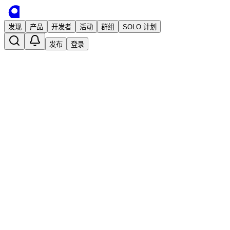
发现
产品
开发者
活动
群组
SOLO 计划
发布
登录
小红旅计：基于小红书的旅游攻略神器
已发布
YiHUI
2 年前 · 发布
关注
旅行攻略
应用
免费