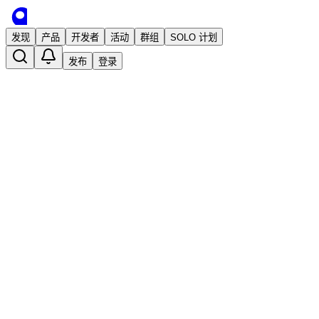
发现
产品
开发者
活动
群组
SOLO 计划
发布
登录
Newcar-现代化前端动画引擎(Skia+WebAss
已发布
Acbox Liu
2 年前 · 发布
关注
独立开发