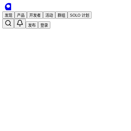
发现
产品
开发者
活动
群组
SOLO 计划
发布
登录
独立开发的小程序希望大家给点意见
已发布
eat-full
2 年前 · 发布
关注
独立开发