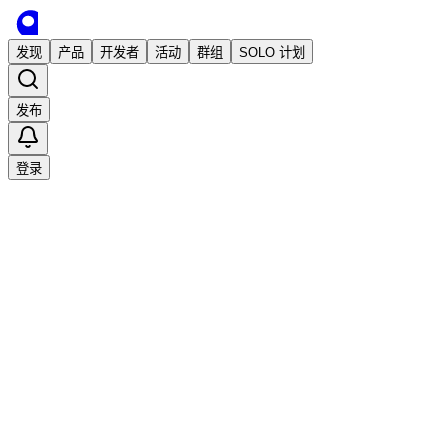
发现
产品
开发者
活动
群组
SOLO 计划
发布
登录
已发布
幻景AI–写真工厂，在线生成写真
在线设计
市场推广
AI工具
aguang