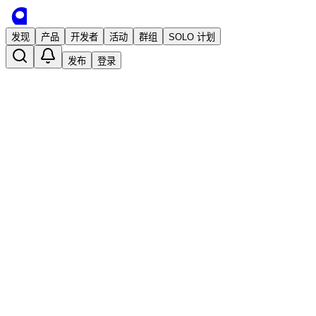
发现
产品
开发者
活动
群组
SOLO 计划
发布
登录
MarkBox-网页收集工具，一键收集网
已发布
xumj
3 年前 · 发布
关注
网页收藏
浏览器插件
rss