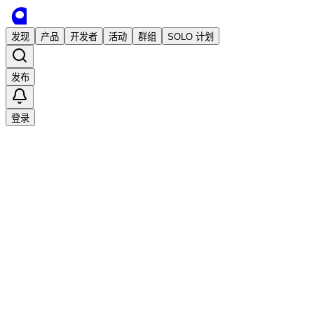
发现
产品
开发者
活动
群组
SOLO 计划
发布
登录
已发布
H5-Dooring, 开箱即用的零代码搭建平台
Web开发
零代码
低代码
徐小夕